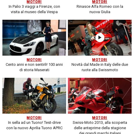
MOTORI
MOTORI
In Palio 3 viaggi a Firenze, con
Rinasce Alfa Romeo con la
visita al museo della Vespa
nuova Giulia
MOTORI
MOTORI
Cento anni e non sentirli! 100 anni
Novità dal Made in Italy delle due
di storia Maserati
ruote alla Swissmoto
MOTORI
MOTORI
In sella ad un Tuono! Test-drive
Swiss-Moto 2013, alla scoperta
con la nuovo Aprilia Tuono APRC
delle anteprime della stagione
dei grandi marchi italiani