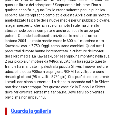
quasi un litro a dei principianti? Scopriamolo inisieme. Fino a
qualche anno fa le „quasi" mille erano soltanto per un pubblico
esperto. Ma i tempi sono cambiati e questa Aprilia con un motore
anabolizzato fa parte delle nuove medie per un pubblico giovane,
magari inesperto, che richiede una moto facile ma che allo
stesso modo possa competere anche con quelle un po' piu'
potenti. Quando il sottoscritto iniziò con le moto nel ormai
lontano 2004. Le moto medie erano le 600 o al massimo c'era la
Kawasaki con la Z750. Oggi i tempi sono cambiati. Quasi tutti i
produttori di moto hanno incrementato le cubature dei motori
delle loro medie. La Kawasaki, per esempio, ha montato nella sua
Z piu' piccola un motore da 948ccm. L'Aprilia ha seguito questo
trend e ha mandato in palestra la piccola Shiver. Il nuovo motore
adesso ha quasi 900ccm e sprigiona 90NM. I cavalli pero' sono
rimasti gli stessi (95 cavalli a 8750 giri). Ci si puo' chiedere perché
i cavalli non siano aumentati. La risposta, secondo noi è, la Shiver
non dev'essere troppa. Per queste cose c'è la Tuono. La Shiver
deve far divertire senza mai far paura. Deve farvi solo venire i
brividi ma non impauririvi.
Guarda la galleria