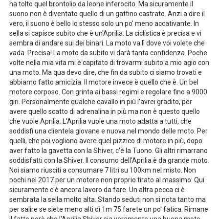
ha tolto quel brontolio da leone inferocito. Ma sicuramente il
suono non è diventato quello di un gattino castrato. Anzi a dire il
vero, il suono è bello lo stesso solo un po' meno accativante. In
sella si capisce subito che è un'Aprilia. La ciclistica è precisa e vi
sembra di andare sui dei binari. La moto va lì dove voi volete che
vada. Precisa! La moto da subito vi darà tanta confidenza. Poche
volte nella mia vita mi è capitato di trovarmi subito a mio agio con
una moto. Ma qua devo dire, che fin da subito ci siamo trovati e
abbiamo fatto amicizia. Il motore invece è quello che è. Un bel
motore corposo. Con grinta ai bassi regimi e regolare fino a 9000
giri. Personalmente qualche cavallo in più l'avrei gradito, per
avere quello scatto di adrenalina in più ma non è questo quello
che vuole Aprilia. L'Aprilia vuole una moto adatta a tutti, che
soddisfi una clientela giovane e nuova nel mondo delle moto. Per
quelli, che poi vogliono avere quel pizzico di motore in più, dopo
aver fatto la gavetta con la Shiver, c'è la Tuono. Gli altri rimarrano
soddisfatti con la Shiver. Il consumo dell'Aprilia è da grande moto.
Noi siamo riusciti a consumare 7 litri su 100km nel misto. Non
pochi nel 2017 per un motore non proprio tirato al massimo. Qui
sicuramente c'è ancora lavoro da fare. Un altra pecca ci è
sembrata la sella molto alta. Stando seduti non si nota tanto ma
per salire se siete meno alti di 1m 75 farete un po' fatica. Rimane
il fatto però che l'Aprilia Shiver sia veramente una buona moto