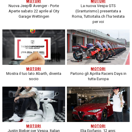
MOTORI
MOTORI
Nuova Jeep® Avenger - Porte
La nuova Vespa GTS
Aperte sabato 22 aprile al City
(Granturismo) presentata a
Garage Wettingen
Roma, Tuttoitalia.ch l'ha testata
per voi
MOTORI
MOTORI
Mostra il tuo lato Abarth, diventa
Partono gli Aprilia Racers Days in
socio
tutta Europa
MOTORI
MOTORI
Justin Bieber per Vespa, Italian
Elia Epifanio, 12 anni,