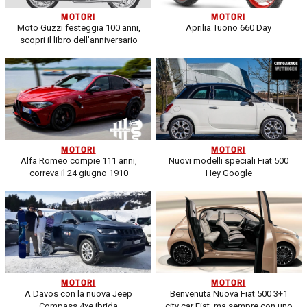
MOTORI
MOTORI
Moto Guzzi festeggia 100 anni,
Aprilia Tuono 660 Day
scopri il libro dell’anniversario
MOTORI
MOTORI
Alfa Romeo compie 111 anni,
Nuovi modelli speciali Fiat 500
correva il 24 giugno 1910
Hey Google
MOTORI
MOTORI
A Davos con la nuova Jeep
Benvenuta Nuova Fiat 500 3+1
Compass 4xe ibrida
city car Fiat, ma sempre con uno