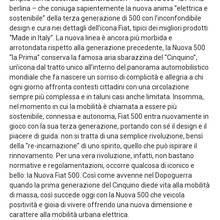
berlina – che coniuga sapientemente la nuova anima “elettrica e
sostenibile” della terza generazione di 500 con l’inconfondibile
design e cura nei dettagli dell’icona Fiat, tipici dei migliori prodotti
“Made in Italy”. La nuova linea è ancora più morbida e
arrotondata rispetto alla generazione precedente, la Nuova 500
“la Prima” conserva la famosa aria sbarazzina del “Cinquino”,
un’icona dal tratto unico all’interno del panorama automobilistico
mondiale che fa nascere un sorriso di complicità e allegria a chi
ogni giorno affronta contesti cittadini con una circolazione
sempre più complessa e in taluni casi anche limitata. Insomma,
nel momento in cui la mobilità è chiamata a essere più
sostenibile, connessa e autonoma, Fiat 500 entra nuovamente in
gioco con la sua terza generazione, portando con sé il design e il
piacere di guida: non si tratta di una semplice rivoluzione, bensì
della “re-incarnazione” di uno spirito, quello che può ispirare il
rinnovamento. Per una vera rivoluzione, infatti, non bastano
normative e regolamentazioni, occorre qualcosa di iconico e
bello: la Nuova Fiat 500. Così come avvenne nel Dopoguerra
quando la prima generazione del Cinquino diede vita alla mobilità
di massa, così succede oggi con la Nuova 500 che veicola
positività e gioia di vivere offrendo una nuova dimensione e
carattere alla mobilità urbana elettrica.