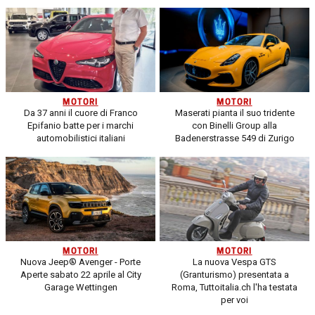
MOTORI
MOTORI
Da 37 anni il cuore di Franco
Maserati pianta il suo tridente
Epifanio batte per i marchi
con Binelli Group alla
automobilistici italiani
Badenerstrasse 549 di Zurigo
MOTORI
MOTORI
Nuova Jeep® Avenger - Porte
La nuova Vespa GTS
Aperte sabato 22 aprile al City
(Granturismo) presentata a
Garage Wettingen
Roma, Tuttoitalia.ch l'ha testata
per voi