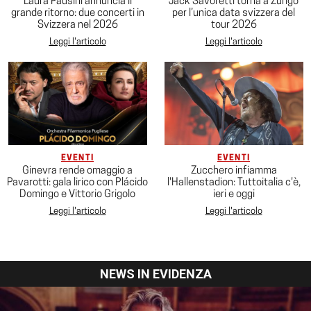
Laura Pausini annuncia il
Jack Savoretti torna a Zurigo
grande ritorno: due concerti in
per l’unica data svizzera del
Svizzera nel 2026
tour 2026
Leggi l'articolo
Leggi l'articolo
EVENTI
EVENTI
Ginevra rende omaggio a
Zucchero infiamma
Pavarotti: gala lirico con Plácido
l'Hallenstadion: Tuttoitalia c'è,
Domingo e Vittorio Grigolo
ieri e oggi
Leggi l'articolo
Leggi l'articolo
NEWS IN EVIDENZA