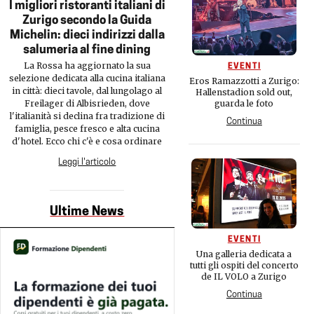
I migliori ristoranti italiani di
Zurigo secondo la Guida
Michelin: dieci indirizzi dalla
salumeria al fine dining
La Rossa ha aggiornato la sua
EVENTI
selezione dedicata alla cucina italiana
Eros Ramazzotti a Zurigo:
in città: dieci tavole, dal lungolago al
Hallenstadion sold out,
Freilager di Albisrieden, dove
guarda le foto
l'italianità si declina fra tradizione di
Continua
famiglia, pesce fresco e alta cucina
d'hotel. Ecco chi c'è e cosa ordinare
Leggi l'articolo
Ultime News
EVENTI
Una galleria dedicata a
tutti gli ospiti del concerto
de IL VOLO a Zurigo
Continua