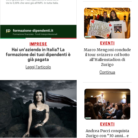
EVENTI
IMPRESE
Marco Mengoni conclude
Hai un'azienda in Italia? La
il tour svizzero col botto
formazione dei tuoi dipendenti è
all’Hallenstadion di
già pagata
Zurigo
Leggi l'articolo
Continua
EVENTI
Andrea Pucci conquista
Zurigo con “30 anni… e