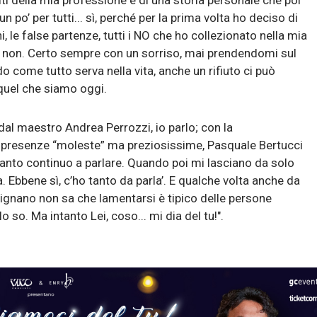
diti della mia professione e di una storia personale che poi
po’ per tutti... sì, perché per la prima volta ho deciso di
, le false partenze, tutti i NO che ho collezionato nella mia
e non. Certo sempre con un sorriso, mai prendendomi sul
o come tutto serva nella vita, anche un rifiuto ci può
 quel che siamo oggi.
al maestro Andrea Perrozzi, io parlo; con la
 presenze “moleste” ma preziosissime, Pasquale Bertucci
tanto continuo a parlare. Quando poi mi lasciano da solo
a. Ebbene sì, c’ho tanto da parla’. E qualche volta anche da
rignano non sa che lamentarsi è tipico delle persone
o so. Ma intanto Lei, coso... mi dia del tu!".