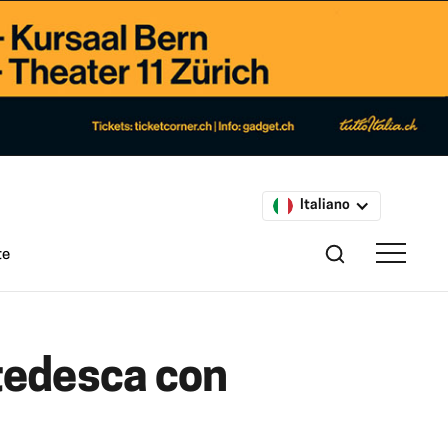
Italiano
te
 tedesca con