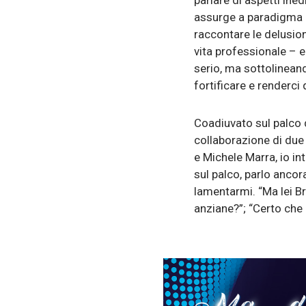
parlare di aspetti ine
assurge a paradigma un 
raccontare le delusioni
vita professionale – 
serio, ma sottolineand
fortificare e renderci
Coadiuvato sul palco d
collaborazione di due
e Michele Marra, io in
sul palco, parlo ancor
lamentarmi. “Ma lei B
anziane?”; “Certo che l