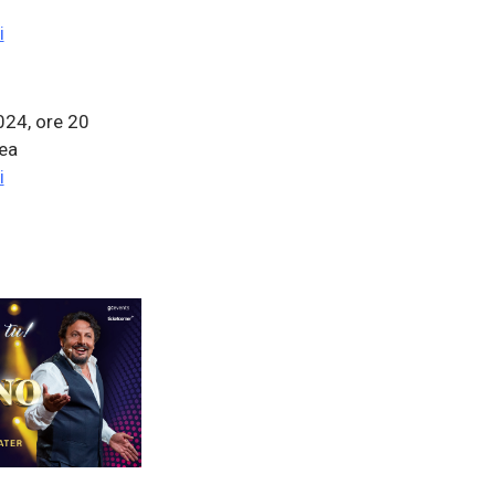
i
024, ore 20
lea
i