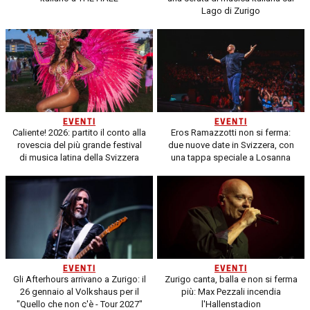
Lago di Zurigo
EVENTI
EVENTI
Caliente! 2026: partito il conto alla
Eros Ramazzotti non si ferma:
rovescia del più grande festival
due nuove date in Svizzera, con
di musica latina della Svizzera
una tappa speciale a Losanna
EVENTI
EVENTI
Gli Afterhours arrivano a Zurigo: il
Zurigo canta, balla e non si ferma
26 gennaio al Volkshaus per il
più: Max Pezzali incendia
"Quello che non c'è - Tour 2027"
l'Hallenstadion