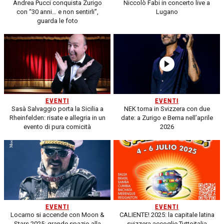
Andrea Pucci conquista Zurigo
Niccolò Fabi in concerto live a
con “30 anni… e non sentirli”,
Lugano
guarda le foto
EVENTI
EVENTI
Sasà Salvaggio porta la Sicilia a
NEK torna in Svizzera con due
Rheinfelden: risate e allegria in un
date: a Zurigo e Berna nell’aprile
evento di pura comicità
2026
EVENTI
EVENTI
Locarno si accende con Moon &
CALIENTE! 2025: la capitale latina
Stars 2025: grande spazio alla
svizzera accoglie Tuttoitalia