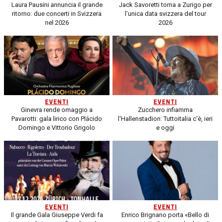
Laura Pausini annuncia il grande
Jack Savoretti torna a Zurigo per
ritorno: due concerti in Svizzera
l’unica data svizzera del tour
nel 2026
2026
EVENTI
EVENTI
Ginevra rende omaggio a
Zucchero infiamma
Pavarotti: gala lirico con Plácido
l'Hallenstadion: Tuttoitalia c'è, ieri
Domingo e Vittorio Grigolo
e oggi
EVENTI
EVENTI
Il grande Gala Giuseppe Verdi fa
Enrico Brignano porta «Bello di