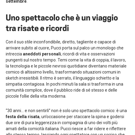
settembre
.
Uno spettacolo che è un viaggio
tra risate e ricordi
Con il suo stile inconfondibile, diretto, tagliente e capace di
arrivare subito al cuore, Pucci porta sul palco un monologo che
intreccia
aneddoti personali
, ricordi di vita e osservazioni
pungenti sul nostro tempo. Temi come la vita di coppia, il lavoro,
la tecnologia e le piccole nevrosi quotidiane diventano materiale
comico di altissimo livello, trasformando situazioni comuni in
sketch irresistibili. Il ritmo è serrato, il linguaggio schietto e la
simpatia contagiosa. In pochi minuti la sala si trasforma in una
comunità complice, dove il pubblico ride di sé stesso e delle
piccole follie della vita moderna.
“30 anni… e non sentirli” non è solo uno spettacolo comico: è una
festa della risata
, un’occasione per staccare la spina e godersi
due ore di pura leggerezza in compagnia di uno dei volti più
amati della comicità italiana. Pucci riesce a far ridere e riflettere
allo stesso tempo, lasciando ogni spettatore con un sorriso che