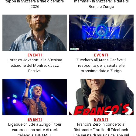
tappa in Svizzera a fine dicembre
mamma!» in Svizzera: le date di
2026
Berna e Zurigo
EVENTI
EVENTI
Lorenzo Jovanotti alla 60esima
Zucchero all'Arena Genève: il
edizione del Montreux Jazz
resoconto della serata e le
Festival
prossime date a Zurigo
EVENTI
EVENTI
Ligabue chiude a Zurigo il tour
Franco's Zero in concerto al
europeo: una notte di rock
Ristorante Fiorello di Erlenbach:
italiano a THE HALL
una serata di musica italiana sul