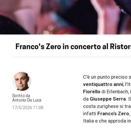
Franco's Zero in concerto al Ristor
C'è un punto preciso s
ventiquattro anni
, l
Fiorello
di Erlenbach, 
Scritto da
da
Giuseppe Serra
. 
Antonio De Luca
costa zurighese si tras
17/5/2026 11:08
infatti
Franco's Zero
,
Italia e che approda in