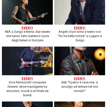
EVENTI
EVENTI
NEK a Zurigo e Berna: due serate
Angelo Duro torna a teatro con
che hanno fatto battere il cuore
“Ho tre belle notizie” a Lugano e
degli italiani in Svizzera
Zurigo
EVENTI
EVENTI
Eros Ramazzotti conquista
Nek “Il palco è casa mia, vi
Ginevra: show travolgente tra
accolgo ad entrare nel mio
emozioni, ricordi e un finale da
mondo!”
brividi