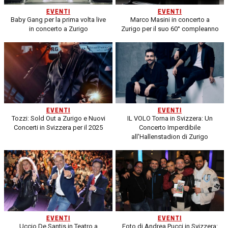
EVENTI
EVENTI
Baby Gang per la prima volta live
Marco Masini in concerto a
in concerto a Zurigo
Zurigo per il suo 60° compleanno
EVENTI
EVENTI
Tozzi: Sold Out a Zurigo e Nuovi
IL VOLO Torna in Svizzera: Un
Concerti in Svizzera per il 2025
Concerto Imperdibile
all'Hallenstadion di Zurigo
EVENTI
EVENTI
Uccio De Santis in Teatro a
Foto di Andrea Pucci in Svizzera: