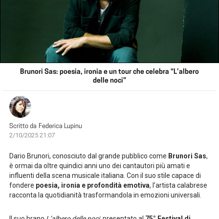
Brunori Sas: poesia, ironia e un tour che celebra “L’albero
delle noci”
Scritto da
Federica Lupinu
2/10/2025 21:07
Dario Brunori, conosciuto dal grande pubblico come
Brunori Sas
,
è ormai da oltre quindici anni uno dei cantautori più amati e
influenti della scena musicale italiana. Con il suo stile capace di
fondere
poesia, ironia e profondità emotiva
, l’artista calabrese
racconta la quotidianità trasformandola in emozioni universali.
Il suo brano
L’albero delle noci
, presentato al
75° Festival di