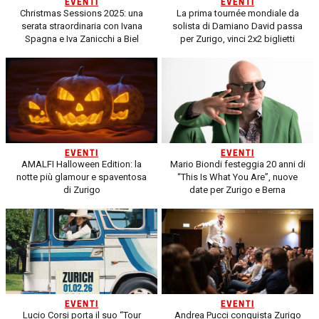
EVENTI
EVENTI
Christmas Sessions 2025: una
La prima tournée mondiale da
serata straordinaria con Ivana
solista di Damiano David passa
Spagna e Iva Zanicchi a Biel
per Zurigo, vinci 2x2 biglietti
EVENTI
EVENTI
AMALFI Halloween Edition: la
Mario Biondi festeggia 20 anni di
notte più glamour e spaventosa
“This Is What You Are”, nuove
di Zurigo
date per Zurigo e Berna
EVENTI
EVENTI
Lucio Corsi porta il suo “Tour
Andrea Pucci conquista Zurigo