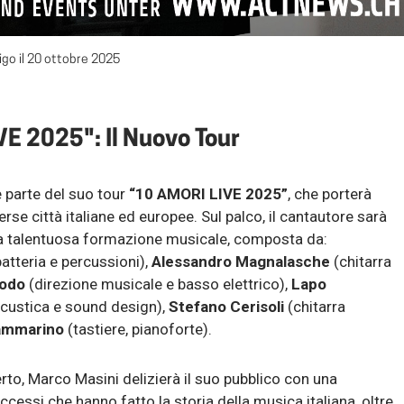
rigo il 20 ottobre 2025
E 2025": Il Nuovo Tour
è parte del suo tour
“10 AMORI LIVE 2025”
, che porterà
erse città italiane ed europee. Sul palco, il cantautore sarà
 talentuosa formazione musicale, composta da:
atteria e percussioni),
Alessandro Magnalasche
(chitarra
iodo
(direzione musicale e basso elettrico),
Lapo
acustica e sound design),
Stefano Cerisoli
(chitarra
ammarino
(tastiere, pianoforte).
to, Marco Masini delizierà il suo pubblico con una
ccessi che hanno fatto la storia della musica italiana, oltre