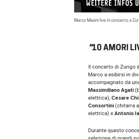
Marco Masini live in concerto a Zu
"
10 AMORI LIV
Il concerto di Zurigo 
Marco a esibirsi in div
accompagnato da una
Massimiliano Agati
(b
elettrica),
Cesare Ch
Consortini
(chitarra 
elettrica) e
Antonio I
Durante questo concer
selezione di grandi su