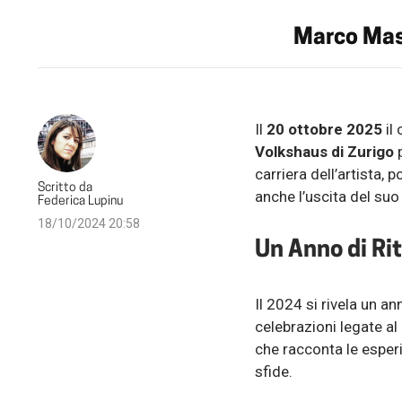
Marco Masi
Il
20 ottobre 2025
il
Volkshaus di Zurigo
p
carriera dell’artista, 
Scritto da
anche l’uscita del su
Federica Lupinu
18/10/2024 20:58
Un Anno di Rit
Il 2024 si rivela un a
celebrazioni legate al
che racconta le esperi
sfide.