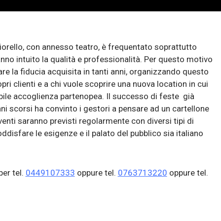
 Fiorello, con annesso teatro, è frequentato soprattutto
hanno intuito la qualità e professionalità. Per questo motivo
iare la fiducia acquisita in tanti anni, organizzando questo
ri clienti e a chi vuole scoprire una nuova location in cui
ibile accoglienza partenopea. Il successo di feste già
i scorsi ha convinto i gestori a pensare ad un cartellone
venti saranno previsti regolarmente con diversi tipi di
ddisfare le esigenze e il palato del pubblico sia italiano
per tel.
0449107333
oppure tel.
0763713220
oppure tel.