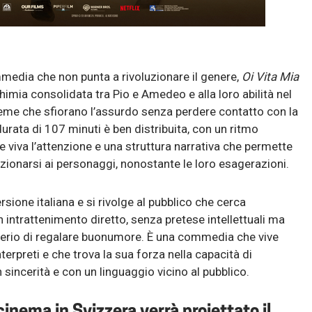
edia che non punta a rivoluzionare il genere,
Oi Vita Mia
chimia consolidata tra Pio e Amedeo e alla loro abilità nel
reme che sfiorano l’assurdo senza perdere contatto con la
durata di 107 minuti è ben distribuita, con un ritmo
 viva l’attenzione e una struttura narrativa che permette
ezionarsi ai personaggi, nonostante le loro esagerazioni.
ersione italiana e si rivolge al pubblico che cerca
n intrattenimento diretto, senza pretese intellettuali ma
derio di regalare buonumore. È una commedia che vive
nterpreti e che trova la sua forza nella capacità di
 sincerità e con un linguaggio vicino al pubblico.
cinema in Svizzera verrà proiettato il