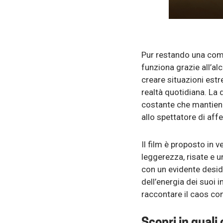
Pur restando una comm
funziona grazie all’al
creare situazioni est
realtà quotidiana. La 
costante che mantiene
allo spettatore di aff
Il film è proposto in v
leggerezza, risate e u
con un evidente desi
dell’energia dei suoi i
raccontare il caos con
Scopri in quali 