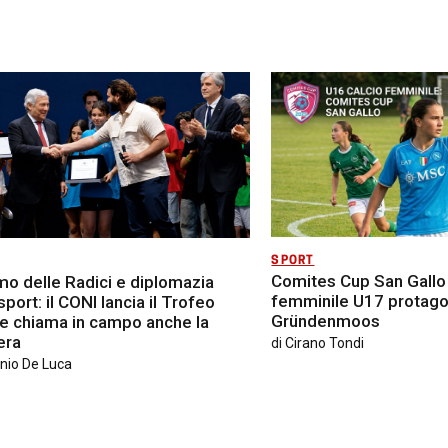
SPORT
Comites Cup San Gallo 2
mo delle Radici e diplomazia
femminile U17 protagon
sport: il CONI lancia il Trofeo
Gründenmoos
e chiama in campo anche la
era
di
Cirano Tondi
nio De Luca