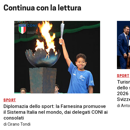
Continua con la lettura
SPORT
Turis
dello 
2026 
Svizz
SPORT
Diplomazia dello sport: la Farnesina promuove
di
Anto
il Sistema Italia nel mondo, dai delegati CONI ai
consolati
di
Cirano Tondi