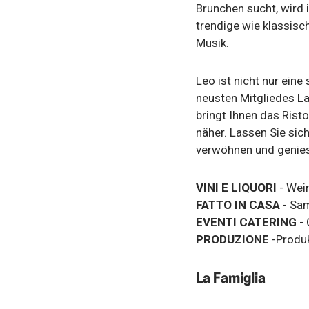
Brunchen sucht, wird 
trendige wie klassisc
Musik.
Leo ist nicht nur ein
neusten Mitgliedes L
bringt Ihnen das Rist
näher. Lassen Sie si
verwöhnen und geniess
VINI E LIQUORI
- Wei
FATTO IN CASA
- Säm
EVENTI CATERING
- 
PRODUZIONE
-Produk
La Famiglia