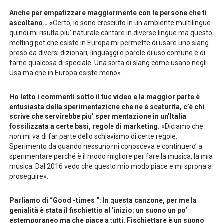
Anche per empatizzare maggiormente con le persone che ti
ascoltano… «
Certo, io sono cresciuto in un ambiente multilingue
quindi mi risulta piu’ naturale cantare in diverse lingue ma questo
melting pot che esiste in Europa mi permette di usare uno slang
preso da diversi dizionari, linguaggi e parole di uso comune e di
farne qualcosa di speciale. Una sorta di slang come usano negli
Usa ma che in Europa esiste meno».
Ho letto i commenti sotto il tuo video e la maggior parte è
entusiasta della sperimentazione che ne è scaturita, c’è chi
scrive che servirebbe piu’ sperimentazione in un’Italia
fossilizzata a certe basi, regole di marketing.
«Diciamo che
non mi va di far parte dello schiavismo di certe regole.
Sperimento da quando nessuno mi conosceva e continuero’ a
sperimentare perché è il modo migliore per fare la musica, la mia
musica. Dal 2016 vedo che questo mio modo piace e mi sprona a
proseguire».
Parliamo di “Good -times “: In questa canzone, per me la
genialità è stata il fischiettio all’inizio: un suono un po’
estemporaneo ma che piace a tutti. Fischiettare è un suono