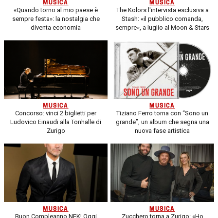
MUSICA
MUSICA
«Quando torno al mio paese è
The Kolors l'intervista esclusiva a
sempre festa»: la nostalgia che
Stash: «il pubblico comanda,
diventa economia
sempre», a luglio al Moon & Stars
MUSICA
MUSICA
Concorso: vinci 2 biglietti per
Tiziano Ferro torna con “Sono un
Ludovico Einaudi alla Tonhalle di
grande”, un album che segna una
Zurigo
nuova fase artistica
MUSICA
MUSICA
Buon Compleanno NEK! Oggi
Zucchero torna a Zurigo: «Ho