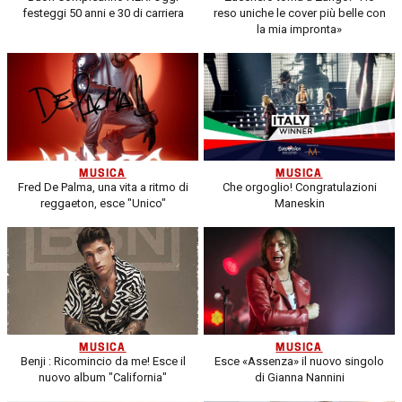
festeggi 50 anni e 30 di carriera
reso uniche le cover più belle con
la mia impronta»
MUSICA
MUSICA
Fred De Palma, una vita a ritmo di
Che orgoglio! Congratulazioni
reggaeton, esce "Unico"
Maneskin
MUSICA
MUSICA
Benji : Ricomincio da me! Esce il
Esce «Assenza» il nuovo singolo
nuovo album "California"
di Gianna Nannini