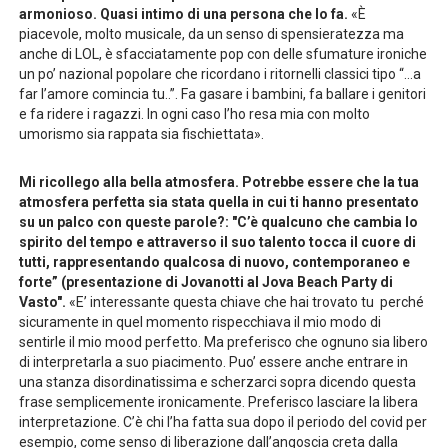
armonioso. Quasi intimo di una persona che lo fa.
«È
piacevole, molto musicale, da un senso di spensieratezza ma
anche di LOL, è sfacciatamente pop con delle sfumature ironiche
un po’ nazional popolare che ricordano i ritornelli classici tipo “…a
far l’amore comincia tu..”. Fa gasare i bambini, fa ballare i genitori
e fa ridere i ragazzi. In ogni caso l’ho resa mia con molto
umorismo sia rappata sia fischiettata».
Mi ricollego alla bella atmosfera. Potrebbe essere che la tua
atmosfera perfetta sia stata quella in cui ti hanno presentato
su un palco con queste parole?: "C’è qualcuno che cambia lo
spirito del tempo e attraverso il suo talento tocca il cuore di
tutti, rappresentando qualcosa di nuovo, contemporaneo e
forte” (presentazione di Jovanotti al Jova Beach Party di
Vasto".
«E’ interessante questa chiave che hai trovato tu perché
sicuramente in quel momento rispecchiava il mio modo di
sentirle il mio mood perfetto. Ma preferisco che ognuno sia libero
di interpretarla a suo piacimento. Puo’ essere anche entrare in
una stanza disordinatissima e scherzarci sopra dicendo questa
frase semplicemente ironicamente. Preferisco lasciare la libera
interpretazione. C’è chi l’ha fatta sua dopo il periodo del covid per
esempio, come senso di liberazione dall’angoscia creta dalla