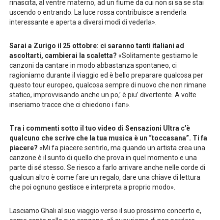
rinascita, al ventre materno, ad un fiume da cui non si sa se stai
uscendo o entrando. La luce rossa contribuisce a renderla
interessante e aperta a diversi modi di vederla».
Sarai a Zurigo il 25 ottobre: ci saranno tanti italiani ad
ascoltarti, cambierai la scaletta?
«Solitamente gestiamo le
canzoni da cantare in modo abbastanza spontaneo, ci
ragioniamo durante il viaggio ed è bello preparare qualcosa per
questo tour europeo, qualcosa sempre di nuovo che non rimane
statico, improvvisando anche un po,’ è piu’ divertente. A volte
inseriamo tracce che ci chiedono i fan».
Tra i commenti sotto il tuo video di Sensazioni Ultra c’è
qualcuno che scrive che la tua musica è un “toccasana”. Ti fa
piacere?
«Mi fa piacere sentirlo, ma quando un artista crea una
canzone è il sunto di quello che prova in quel momento e una
parte di sé stesso. Se riesco a farlo arrivare anche nelle corde di
qualcun altro è come fare un regalo, dare una chiave di lettura
che poi ognuno gestisce e interpreta a proprio modo».
Lasciamo Ghali al suo viaggio verso il suo prossimo concerto e,