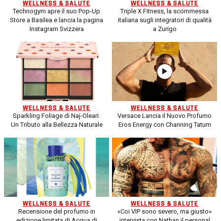
WELLNESS & SALUTE
WELLNESS & SALUTE
Technogym apre il suo Pop-Up
Triple X Fitness, la scommessa
Store a Basilea e lancia la pagina
italiana sugli integratori di qualità
Instagram Svizzera
a Zurigo
WELLNESS & SALUTE
WELLNESS & SALUTE
Sparkling Foliage di Naj-Oleari:
Versace Lancia il Nuovo Profumo
Un Tributo alla Bellezza Naturale
Eros Energy con Channing Tatum
WELLNESS & SALUTE
WELLNESS & SALUTE
Recensione del profumo in
«Coi VIP sono severo, ma giusto»
edizione limitata di Acqua di
intervista con Nathan il personal