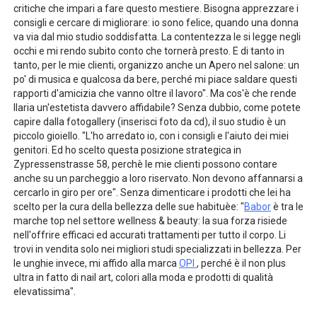
critiche che impari a fare questo mestiere. Bisogna apprezzare i
consigli e cercare di migliorare: io sono felice, quando una donna
va via dal mio studio soddisfatta. La contentezza le si legge negli
occhi e mi rendo subito conto che tornerà presto. E di tanto in
tanto, per le mie clienti, organizzo anche un Apero nel salone: un
po' di musica e qualcosa da bere, perché mi piace saldare questi
rapporti d'amicizia che vanno oltre il lavoro". Ma cos'è che rende
Ilaria un'estetista davvero affidabile? Senza dubbio, come potete
capire dalla fotogallery (inserisci foto da cd), il suo studio è un
piccolo gioiello. "L'ho arredato io, con i consigli e l'aiuto dei miei
genitori. Ed ho scelto questa posizione strategica in
Zypressenstrasse 58, perchè le mie clienti possono contare
anche su un parcheggio a loro riservato. Non devono affannarsi a
cercarlo in giro per ore". Senza dimenticare i prodotti che lei ha
scelto per la cura della bellezza delle sue habituèe: "
Babor
è tra le
marche top nel settore wellness & beauty: la sua forza risiede
nell'offrire efficaci ed accurati trattamenti per tutto il corpo. Li
trovi in vendita solo nei migliori studi specializzati in bellezza. Per
le unghie invece, mi affido alla marca
OPI
, perché è il non plus
ultra in fatto di nail art, colori alla moda e prodotti di qualità
elevatissima".