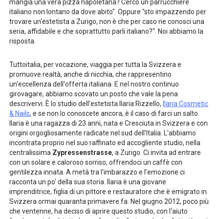
mangia una vera pizza napoletana? Cerco un parrucchiere
italiano non lontano da dove abito". Oppure "sto impazzendo per
trovare un'estetista a Zurigo, non è che per caso ne conosci una
seria, affidabile e che soprattutto parli italiano?". Noi abbiamo la
risposta.
Tuttoitalia, per vocazione, viaggia per tutta la Svizzera e
promuove realtà, anche di nicchia, che rappresentino
un'eccellenza dell'offerta italiana. E nel nostro continuo
girovagare, abbiamo scovato un posto che vale la pena
descrivervi. È lo studio dell'estetista Ilaria Rizzello,
Ilaria Cosmetic
& Nails
, e se non lo conoscete ancora, è il caso di farci un salto.
Ilaria è una ragazza di 23 anni, nata e Cresciuta in Svizzera e con
origini orgogliosamente radicate nel sud dell'Italia. L'abbiamo
incontrata proprio nel suo raffinato ed accogliente studio, nella
centralissima
Zypressenstrasse
, a Zurigo. Ci invita ad entrare
con un solare e caloroso sorriso, offrendoci un caffè con
gentilezza innata. A metà tra l'imbarazzo e l'emozione ci
racconta un po' della sua storia. Ilaria è una giovane
imprenditrice, figlia di un pittore e restauratore che è emigrato in
Svizzera ormai quaranta primavere fa. Nel giugno 2012, poco più
che ventenne, ha deciso di aprire questo studio, con l'aiuto