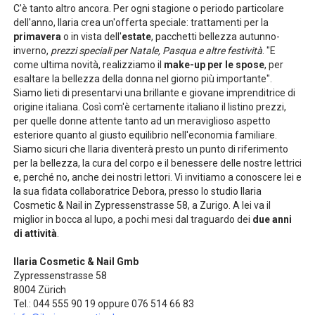
C'è tanto altro ancora. Per ogni stagione o periodo particolare
dell'anno, Ilaria crea un'offerta speciale: trattamenti per la
primavera
o in vista dell'
estate
, pacchetti bellezza autunno-
inverno,
prezzi speciali per Natale, Pasqua e altre festività
. "E
come ultima novità, realizziamo il
make-up per le spose
, per
esaltare la bellezza della donna nel giorno più importante".
Siamo lieti di presentarvi una brillante e giovane imprenditrice di
origine italiana. Così com'è certamente italiano il listino prezzi,
per quelle donne attente tanto ad un meraviglioso aspetto
esteriore quanto al giusto equilibrio nell'economia familiare.
Siamo sicuri che Ilaria diventerà presto un punto di riferimento
per la bellezza, la cura del corpo e il benessere delle nostre lettrici
e, perché no, anche dei nostri lettori. Vi invitiamo a conoscere lei e
la sua fidata collaboratrice Debora, presso lo studio Ilaria
Cosmetic & Nail in Zypressenstrasse 58, a Zurigo. A lei va il
miglior in bocca al lupo, a pochi mesi dal traguardo dei
due anni
di attività
.
Ilaria Cosmetic & Nail Gmb
Zypressenstrasse 58
8004 Zürich
Tel.: 044 555 90 19 oppure 076 514 66 83