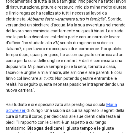
fondamentale di tutta la sua famiglia: "mio padre ha fatto i lavori
di ristrutturazione, pittura e restauro; mio zio mi ha molto aiutata
e il mio ragazzo ha realizzato tutti i necessari lavori da
elettricista.
Abbiamo fatto veramente tutto in famiglia
". Sorride,
versandoci un bicchiere d'acqua. Ma la sua avventura nel mondo
del lavoro non comincia esattamente su questi binari. La strada
che la porta a diventare estetista parte con un normale lavoro
d'ufficio: "ho studiato alla
KV
, scuola di ragioneria si dice in
italiano?, e per lavoro mi occupavo di e-commerce. Poi qualche
tempo dopo, quasi per gioco, ho accompagnato un'amica ad un
corso per la cura delle unghie e nail art. E da lì è cominciata una
doppia vita. Mi piaceva sempre più e la sera, tornata a casa,
facevo le unghie a mia madre, alle amiche e alle parenti. E così
finivo col lavorare al
170%
. Non potendo gestire entrambe le
realtà, ho seguito questa neonata passione intraprendendo una
nuova carriera".
Ha studiato e si è specializzata alla prestigiosa scuola
Maria
Schweizer
di Zurigo. Una scuola da cui ha appreso i segreti della
cura di tutto il corpo, per dedicarsi alle sue clienti dalla testa ai
piedi: "il rapporto con le clienti è un aspetto a cui tengo
tantissimo.
Bisogna dedicare il giusto tempo e le giuste