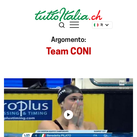
It
Argomento:
Team CONI