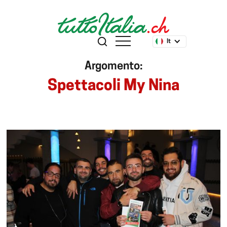
It
Argomento:
Spettacoli My Nina