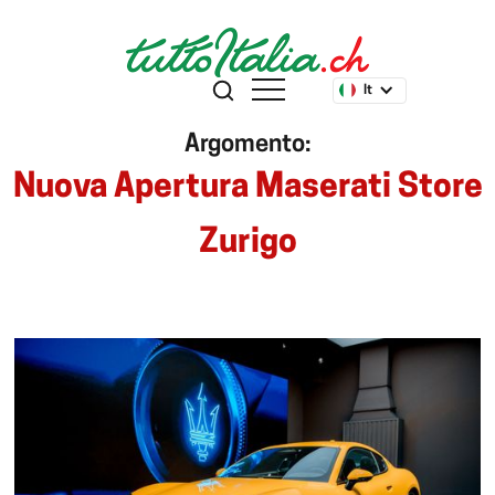
It
Argomento:
Nuova Apertura Maserati Store
Zurigo