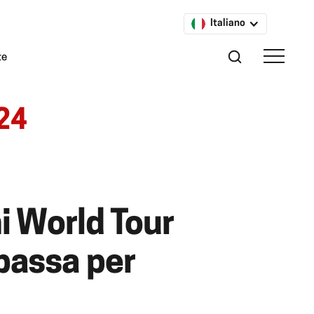
Italiano
te
024
i World Tour
passa per