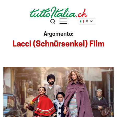
It
Argomento:
Lacci (Schnürsenkel) Film