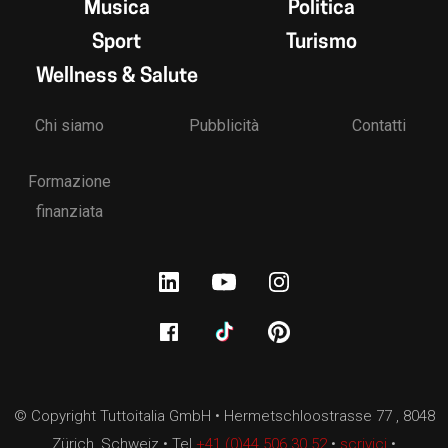
Musica
Politica
Sport
Turismo
Wellness & Salute
Chi siamo
Pubblicità
Contatti
Formazione
finanziata
© Copyright Tuttoitalia GmbH • Hermetschloostrasse 77 , 8048
Zürich, Schweiz • Tel.
+41 (0)44 506 30 52
•
scrivici
•