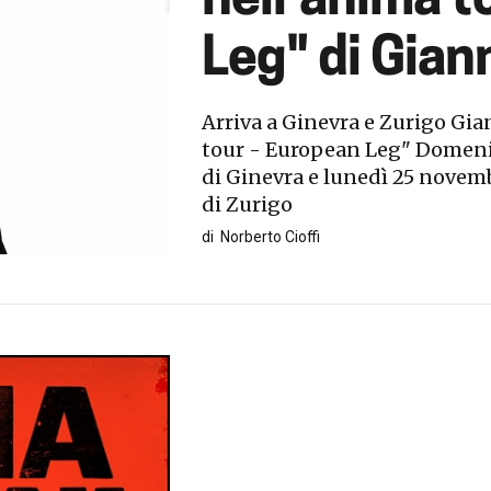
nell’anima t
Leg" di Gian
Arriva a Ginevra e Zurigo Gi
tour - European Leg" Domenic
di Ginevra e lunedì 25 novemb
di Zurigo
di
Norberto Cioffi