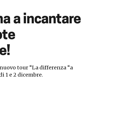
na a incantare
ote
e!
 nuovo tour “La differenza “a
di 1 e 2 dicembre.