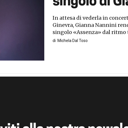
singolo di G
In attesa di vederla in concer
Ginevra, Gianna Nannini rend
singolo «Assenza» dal ritmo t
di
Michela Dal Toso