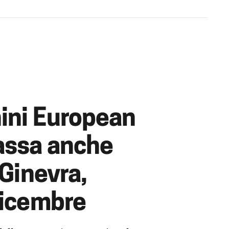
ini European
assa anche
 Ginevra,
dicembre