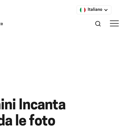
Italiano
te
ini Incanta
da le foto