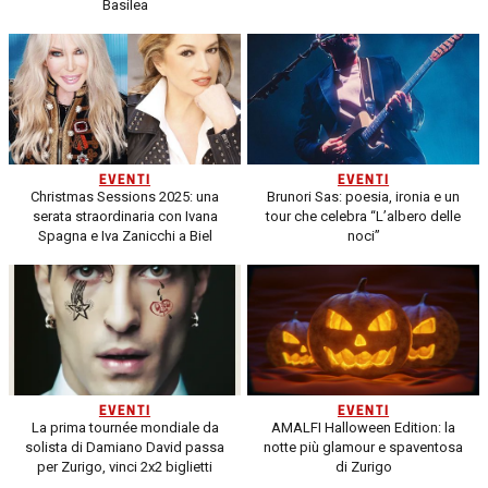
Basilea
EVENTI
EVENTI
Christmas Sessions 2025: una
Brunori Sas: poesia, ironia e un
serata straordinaria con Ivana
tour che celebra “L’albero delle
Spagna e Iva Zanicchi a Biel
noci”
EVENTI
EVENTI
La prima tournée mondiale da
AMALFI Halloween Edition: la
solista di Damiano David passa
notte più glamour e spaventosa
per Zurigo, vinci 2x2 biglietti
di Zurigo