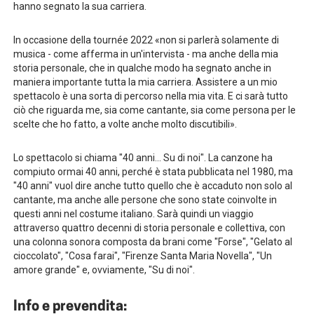
hanno segnato la sua carriera.
In occasione della tournée 2022 «non si parlerà solamente di
musica - come afferma in un'intervista - ma anche della mia
storia personale, che in qualche modo ha segnato anche in
maniera importante tutta la mia carriera. Assistere a un mio
spettacolo è una sorta di percorso nella mia vita. E ci sarà tutto
ciò che riguarda me, sia come cantante, sia come persona per le
scelte che ho fatto, a volte anche molto discutibili».
Lo spettacolo si chiama "40 anni... Su di noi". La canzone ha
compiuto ormai 40 anni, perché è stata pubblicata nel 1980, ma
"40 anni" vuol dire anche tutto quello che è accaduto non solo al
cantante, ma anche alle persone che sono state coinvolte in
questi anni nel costume italiano. Sarà quindi un viaggio
attraverso quattro decenni di storia personale e collettiva, con
una colonna sonora composta da brani come "Forse", "Gelato al
cioccolato", "Cosa farai", "Firenze Santa Maria Novella", "Un
amore grande" e, ovviamente, "Su di noi".
Info e prevendita:‍