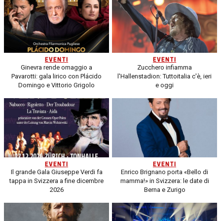
EVENTI
EVENTI
Ginevra rende omaggio a
Zucchero infiamma
Pavarotti: gala lirico con Plácido
l'Hallenstadion: Tuttoitalia c'è, ieri
Domingo e Vittorio Grigolo
e oggi
EVENTI
EVENTI
Il grande Gala Giuseppe Verdi fa
Enrico Brignano porta «Bello di
tappa in Svizzera a fine dicembre
mamma!» in Svizzera: le date di
2026
Berna e Zurigo