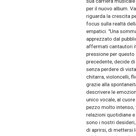
sua carriera musicale e
per il nuovo album. Va
riguarda la crescita 
focus sulla realtà del
empatici. "Una somma 
apprezzato dal pubblic
affermati cantautori i
pressione per questo s
precedente, decide di
senza perdere di vista
chitarra, violoncelli, 
grazie alla spontaneità
descrivere le emozioni
unico vocale, al cuore 
pezzo molto intenso, tr
relazioni quotidiane e
sono i nostri desideri,
di aprirsi, di mettersi 