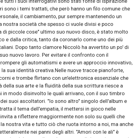
 tutti i suoi interrogativi sono stati fonte di ispirazione
ri sono i temi trattati, che però hanno un filo comune che
personale, il cambiamento, pur sempre mantenendo un
la nostra società che spesso ci vuole divisi e poco
di piccole cose" ultimo suo nuovo disco, è stato molto
o e dalla critica, tanto da coronarlo come uno dei più
taliani. Dopo tanto clamore Niccolò ha avvertito un po' di
uo nuovo lavoro. Per evitare il confronto con il
 rompere gli automatismi e avere un approccio innovativo,
 la sua identità creativa.Nelle nuove tracce pianoforte,
flicorni e trombe flirtano con un'elettronica essenziale che
 della sua arte e la fluidità della sua scrittura riesce a
 in modo disinvolto le quali arrivano, con il suo timbro
dei suoi ascoltatori. "Io sono altro" singolo dell'album e
atta il tema dell'empatia, il mettersi in gioco nelle
 invita a riflettere maggiormente non solo su quelli che
 la nostra vita e tutto ciò che ruota intorno a noi, ma anche
letteralmente nei panni degli altri. "Amori con le ali" è