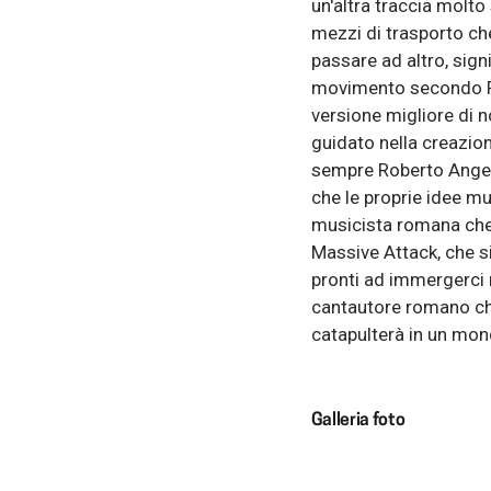
un'altra traccia molto
mezzi di trasporto c
passare ad altro, sig
movimento secondo Fab
versione migliore di 
guidato nella creazion
sempre Roberto Angelin
che le proprie idee mu
musicista romana che 
Massive Attack, che si
pronti ad immergerci n
cantautore romano che
catapulterà in un mond
Galleria foto