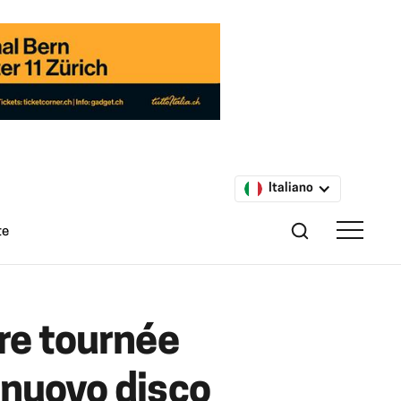
Italiano
te
are tournée
 nuovo disco