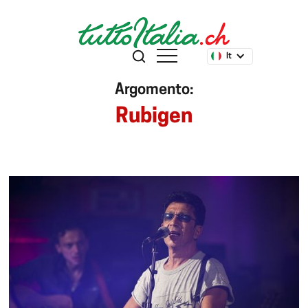
It
Argomento:
Rubigen