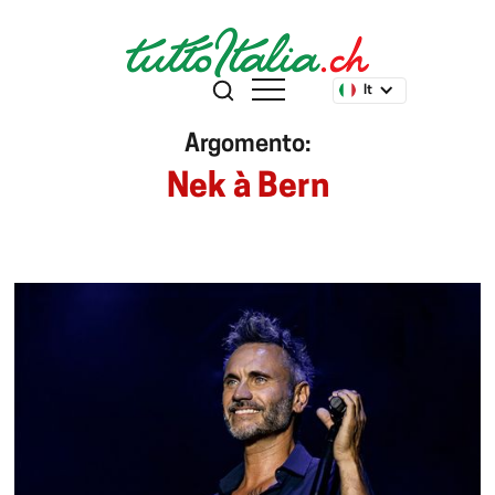
It
Argomento:
Nek à Bern