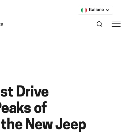
Italiano
te
est Drive
eaks of
h the New Jeep