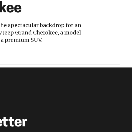
okee
the spectacular backdrop for an
ew Jeep Grand Cherokee, a model
f a premium SUV.
etter