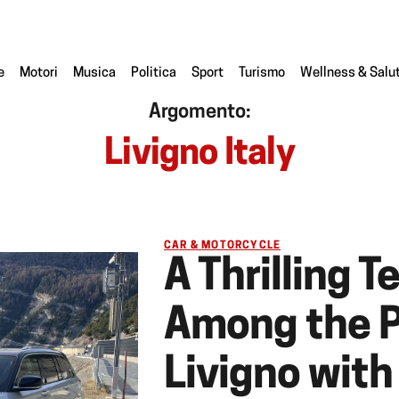
e
Motori
Musica
Politica
Sport
Turismo
Wellness & Salu
Argomento:
Livigno Italy
CAR & MOTORCYCLE
A Thrilling T
Among the P
Livigno wit