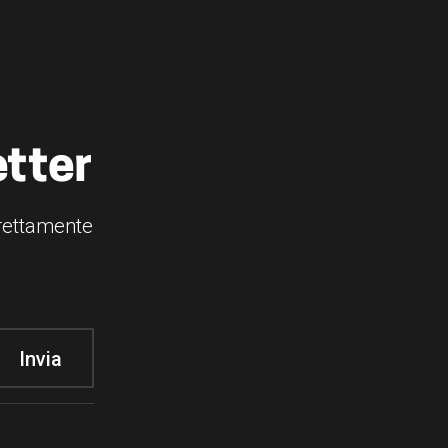
etter
irettamente