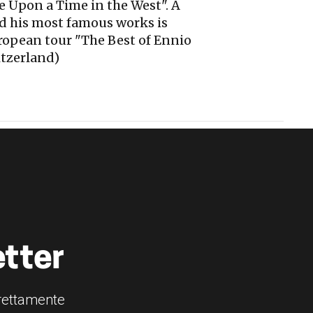
e Upon a Time in the West". A
nd his most famous works is
ropean tour "The Best of Ennio
itzerland)
etter
irettamente