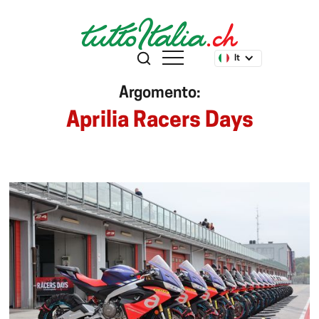
It
Argomento:
Aprilia Racers Days