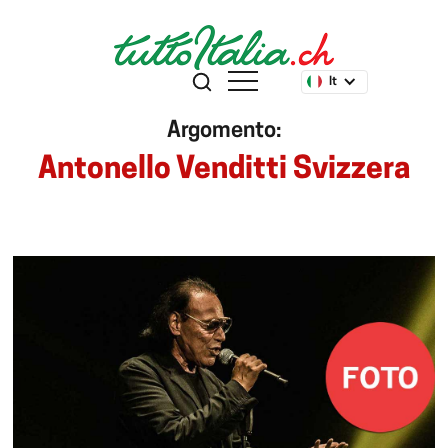
It
Argomento:
Antonello Venditti Svizzera